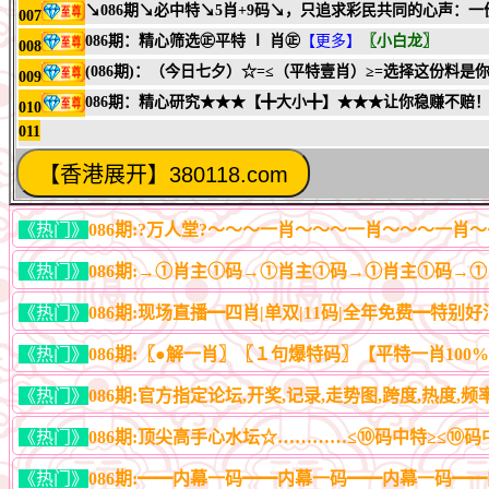
↘086期↘必中特↘5肖+9码↘，只追求彩民共同的心声：一
007
086期：精心筛选㊣平特 Ⅰ 肖㊣
【更多】
〖小白龙〗
008
(086期)：（今日七夕）☆=≤（平特壹肖）≥=选择这份料是
009
086期：精心研究★★★【╋大小╋】★★★让你稳赚不赔
010
011
【香港展开】380118.com
《热门》
086期:?万人堂?～～～一肖～～～一肖～～～一
《热门》
086期:→①肖主①码→①肖主①码→①肖主①码→
《热门》
086期:现场直播━四肖|单双|11码|全年免费━特别
《热门》
086期:〖●解一肖〗〖１句爆特码〗【平特一肖10
《热门》
086期:官方指定论坛,开奖,记录,走势图,跨度,热度,频
《热门》
086期:顶尖高手心水坛☆…………≤⑩码中特≥≤⑩码
《热门》
086期:━━内幕一码━━内幕一码━━内幕一码━