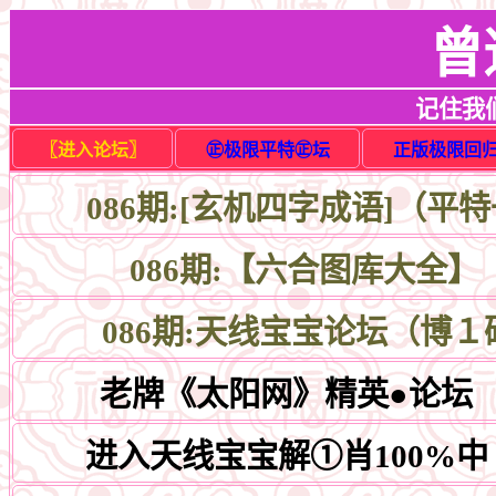
曾
记住我们:z
〖进入论坛〗
㊣极限平特㊣坛
正版极限回
086期:[玄机四字成语]（
086期:【六合图库大全
086期:天线宝宝论坛（博１
老牌《太阳网》精英●论坛
进入天线宝宝解①肖100%中