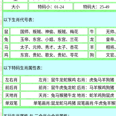
大小
特码小：01-24
特码大：25-49
以下生肖代号表：
鼠
国师、叛贼、神偷、叛贼、梅花
牛
无帅
兔
玉帝、东宫、小姐、东宫、兰花
龙
皇帝
马
太子、元帅、秀才、太子、杏花
羊
相将
鸡
东宫、贵妃、歌女、贵妃、苓花
狗
文官
以下特码生肖属性表：
左右肖
左肖：鼠牛龙蛇猴鸡 右肖：虎兔马羊狗猪
前后肖
前肖：鼠牛虎兔龙蛇 后肖：马羊猴鸡狗猪
天地肖
天肖：兔马猴猪牛龙 地肖：蛇羊鸡狗鼠虎
单双笔
单笔画肖:鼠龙蛇马鸡猪 双笔画肖:牛虎兔羊猴