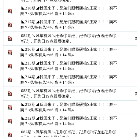
◣218期◢我回来了，兄弟们跟我砸搞S庄家！！！爽不
爽？≮风筝有风≯≮ 6 肖 + 14 码≯
◣217期◢我回来了，兄弟们跟我砸搞S庄家！！！爽不
爽？≮风筝有风≯≮ 6 肖 + 14 码≯
084期↘风筝有风↘卍杀①肖卍、卍杀①肖卍(送卍杀①
肖卍)，开奖日19点最后确定。
◣216期◢我回来了，兄弟们跟我砸搞S庄家！！！爽不
爽？≮风筝有风≯≮ 6 肖 + 14 码≯
◣215期◢我回来了，兄弟们跟我砸搞S庄家！！！爽不
爽？≮风筝有风≯≮ 6 肖 + 14 码≯
◣214期◢我回来了，兄弟们跟我砸搞S庄家！！！爽不
爽？≮风筝有风≯≮ 6 肖 + 14 码≯
083期↘风筝有风↘卍杀①肖卍、卍杀①肖卍(送卍杀①
肖卍)，开奖日19点最后确定。
◣213期◢我回来了，兄弟们跟我砸搞S庄家！！！爽不
爽？≮风筝有风≯≮ 6 肖 + 14 码≯
◣212期◢我回来了，兄弟们跟我砸搞S庄家！！！爽不
爽？≮风筝有风≯≮ 6 肖 + 14 码≯
082期↘风筝有风↘卍杀①肖卍、卍杀①肖卍(送卍杀①