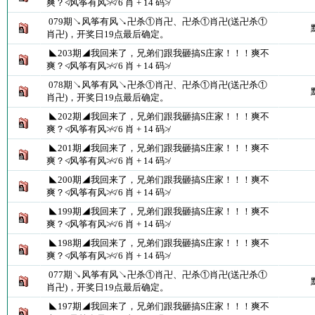
爽？≮风筝有风≯≮ 6 肖 + 14 码≯
079期↘风筝有风↘卍杀①肖卍、卍杀①肖卍(送卍杀①
肖卍)，开奖日19点最后确定。
◣203期◢我回来了，兄弟们跟我砸搞S庄家！！！爽不
爽？≮风筝有风≯≮ 6 肖 + 14 码≯
078期↘风筝有风↘卍杀①肖卍、卍杀①肖卍(送卍杀①
肖卍)，开奖日19点最后确定。
◣202期◢我回来了，兄弟们跟我砸搞S庄家！！！爽不
爽？≮风筝有风≯≮ 6 肖 + 14 码≯
◣201期◢我回来了，兄弟们跟我砸搞S庄家！！！爽不
爽？≮风筝有风≯≮ 6 肖 + 14 码≯
◣200期◢我回来了，兄弟们跟我砸搞S庄家！！！爽不
爽？≮风筝有风≯≮ 6 肖 + 14 码≯
◣199期◢我回来了，兄弟们跟我砸搞S庄家！！！爽不
爽？≮风筝有风≯≮ 6 肖 + 14 码≯
◣198期◢我回来了，兄弟们跟我砸搞S庄家！！！爽不
爽？≮风筝有风≯≮ 6 肖 + 14 码≯
077期↘风筝有风↘卍杀①肖卍、卍杀①肖卍(送卍杀①
肖卍)，开奖日19点最后确定。
◣197期◢我回来了，兄弟们跟我砸搞S庄家！！！爽不