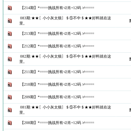
【214期】*====挑战所有≮2肖+12码 ≯=====
083期:★★〖小小灰太狼〗＄⑤不中＄★★好料就在这
里。
【213期】*====挑战所有≮2肖+12码 ≯=====
【212期】*====挑战所有≮2肖+12码 ≯=====
082期:★★〖小小灰太狼〗＄⑤不中＄★★好料就在这
里。
【211期】*====挑战所有≮2肖+12码 ≯=====
【210期】*====挑战所有≮2肖+12码 ≯=====
【209期】*====挑战所有≮2肖+12码 ≯=====
081期:★★〖小小灰太狼〗＄⑤不中＄★★好料就在这
里。
【208期】*====挑战所有≮2肖+12码 ≯=====