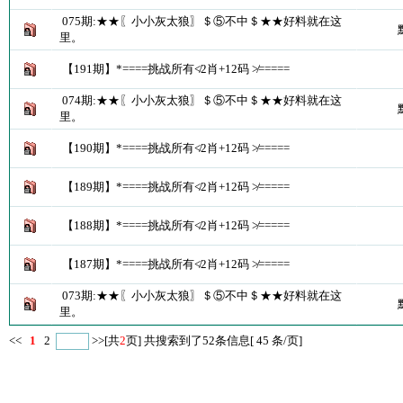
075期:★★〖小小灰太狼〗＄⑤不中＄★★好料就在这
里。
【191期】*====挑战所有≮2肖+12码 ≯=====
074期:★★〖小小灰太狼〗＄⑤不中＄★★好料就在这
里。
【190期】*====挑战所有≮2肖+12码 ≯=====
【189期】*====挑战所有≮2肖+12码 ≯=====
【188期】*====挑战所有≮2肖+12码 ≯=====
【187期】*====挑战所有≮2肖+12码 ≯=====
073期:★★〖小小灰太狼〗＄⑤不中＄★★好料就在这
里。
<<
1
2
>>
[共
2
页] 共搜索到了52条信息[ 45 条/页]