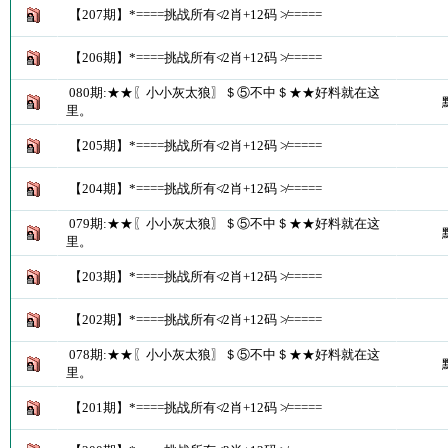
【207期】*====挑战所有≮2肖+12码 ≯=====
【206期】*====挑战所有≮2肖+12码 ≯=====
080期:★★〖小小灰太狼〗＄⑤不中＄★★好料就在这
里。
【205期】*====挑战所有≮2肖+12码 ≯=====
【204期】*====挑战所有≮2肖+12码 ≯=====
079期:★★〖小小灰太狼〗＄⑤不中＄★★好料就在这
里。
【203期】*====挑战所有≮2肖+12码 ≯=====
【202期】*====挑战所有≮2肖+12码 ≯=====
078期:★★〖小小灰太狼〗＄⑤不中＄★★好料就在这
里。
【201期】*====挑战所有≮2肖+12码 ≯=====