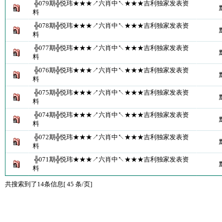
╬079期╬悦玮★★★↗六肖中↖★★★吉利独家发表资
料
╬078期╬悦玮★★★↗六肖中↖★★★吉利独家发表资
料
╬077期╬悦玮★★★↗六肖中↖★★★吉利独家发表资
料
╬076期╬悦玮★★★↗六肖中↖★★★吉利独家发表资
料
╬075期╬悦玮★★★↗六肖中↖★★★吉利独家发表资
料
╬074期╬悦玮★★★↗六肖中↖★★★吉利独家发表资
料
╬072期╬悦玮★★★↗六肖中↖★★★吉利独家发表资
料
╬071期╬悦玮★★★↗六肖中↖★★★吉利独家发表资
料
共搜索到了14条信息[ 45 条/页]