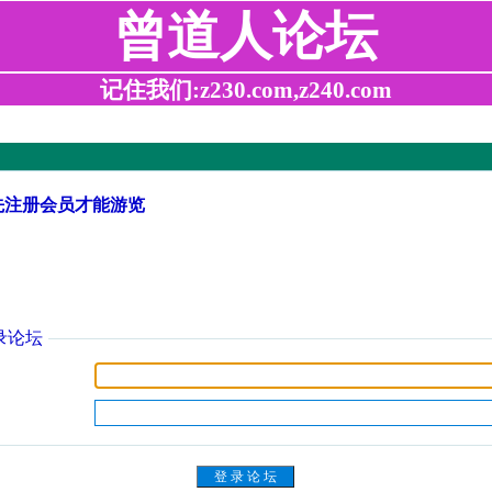
曾道人论坛
记住我们:z230.com,z240.com
先注册会员才能游览
录论坛