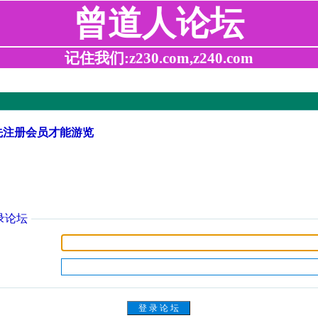
曾道人论坛
记住我们:z230.com,z240.com
先注册会员才能游览
录论坛