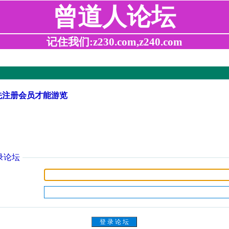
曾道人论坛
记住我们:z230.com,z240.com
先注册会员才能游览
录论坛