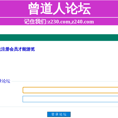
曾道人论坛
记住我们:z230.com,z240.com
先注册会员才能游览
录论坛