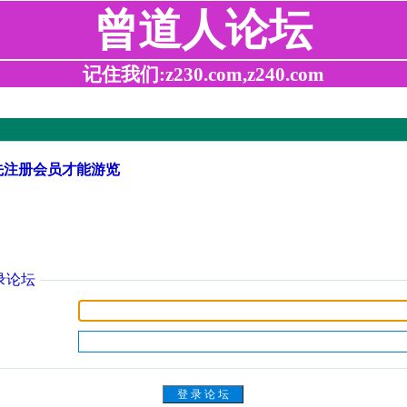
曾道人论坛
记住我们:z230.com,z240.com
先注册会员才能游览
录论坛