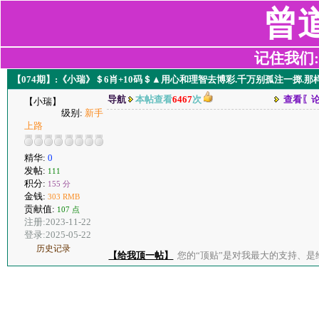
曾
记住我们:z2
【074期】:《小瑞》＄6肖+10码＄▲用心和理智去博彩.千万别孤注一掷.
导航
本帖查看
6467
次
查看〖
【小瑞】
级别:
新手
上路
精华:
0
发帖:
111
积分:
155 分
金钱:
303 RMB
贡献值:
107 点
注册:2023-11-22
登录:2025-05-22
历史记录
【给我顶一帖】
您的“顶贴”是对我最大的支持、是给了我