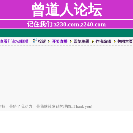
曾道人论坛
记住我们:z230.com,z240.com
查看〖论坛规则〗
投诉
开奖直播
回复主题
作者编辑
关闭本页
、是给了我动力、是我继续发贴的理由...Thank you!