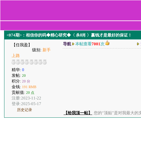
<074期>：相信你的码◆精心研究◆〈 杀Ⅱ肖 〉赢钱才是最好的保证！
导航
本帖查看
7001
次
【任我盈】
级别:
新手
上路
精华:
0
发帖:
20
积分:
20 分
金钱:
191 RMB
贡献值:
20 点
注册:2023-11-22
登录:2025-05-17
历史记录
【给我顶一帖】
您的“顶贴”是对我最大的支持