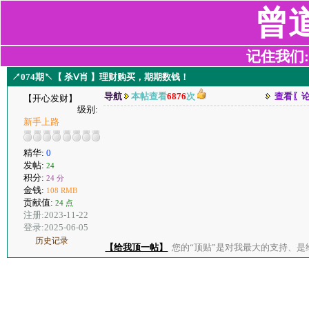
曾
记住我们:z2
↗074期↖【 杀Ⅴ肖 】理财购买，期期数钱！
导航
本帖查看
6876
次
查看〖
【开心发财】
级别:
新手上路
精华:
0
发帖:
24
积分:
24 分
金钱:
108 RMB
贡献值:
24 点
注册:2023-11-22
登录:2025-06-05
历史记录
【给我顶一帖】
您的“顶贴”是对我最大的支持、是给了我