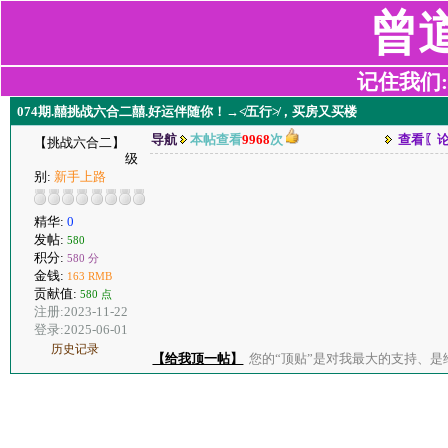
曾
记住我们:z2
074期.囍挑战六合二囍.好运伴随你！→≮五行≯，买房又买楼
导航
本帖查看
9968
次
查看〖
【挑战六合二】
级
别:
新手上路
精华:
0
发帖:
580
积分:
580 分
金钱:
163 RMB
贡献值:
580 点
注册:2023-11-22
登录:2025-06-01
历史记录
【给我顶一帖】
您的“顶贴”是对我最大的支持、是给了我