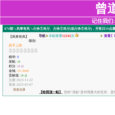
曾
记住我们:z2
074期↘风筝有风↘卍杀①肖卍、卍杀①肖卍(送卍杀①肖卍)，开奖日19点
导航
本帖查看
12242
次
查看〖
【风筝有风】
级别:
新手上路
精华:
0
发帖:
18
积分:
18 分
金钱:
331 RMB
贡献值:
18 点
注册:2023-11-22
登录:2025-05-07
历史记录
【给我顶一帖】
您的“顶贴”是对我最大的支持、是给了我