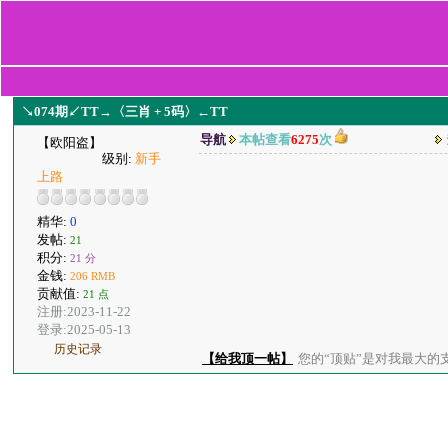
↘074期↙TT→〈三肖 + 5码〉←TT
导航
本帖查看
6275
次
【欧阳盗】
级别:
新手
上路
精华:
0
发帖:
21
积分:
21 分
金钱:
206 RMB
贡献值:
21 点
注册:2023-11-22
登录:2025-05-13
历史记录
【给我顶一帖】
您的“顶贴”是对我最大的支持