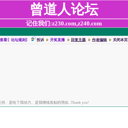
曾道人论坛
记住我们:z230.com,z240.com
查看〖论坛规则〗
投诉
开奖直播
回复主题
作者编辑
关闭本页
、是给了我动力、是我继续发贴的理由...Thank you!