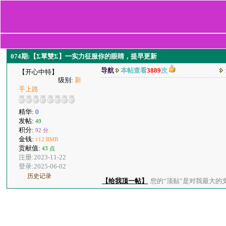
074期:【Σ單雙Σ】━实力征服你的眼睛，提早更新
导航
本帖查看
3889
次
【开心中特】
级别:
新
手上路
精华:
0
发帖:
49
积分:
92 分
金钱:
112 RMB
贡献值:
43 点
注册:2023-11-22
登录:2025-06-02
历史记录
【给我顶一帖】
您的“顶贴”是对我最大的支持