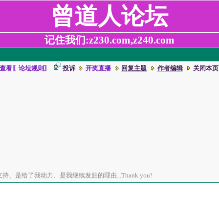
曾道人论坛
记住我们:z230.com,z240.com
查看〖论坛规则〗
投诉
开奖直播
回复主题
作者编辑
关闭本页
、是给了我动力、是我继续发贴的理由...Thank you!