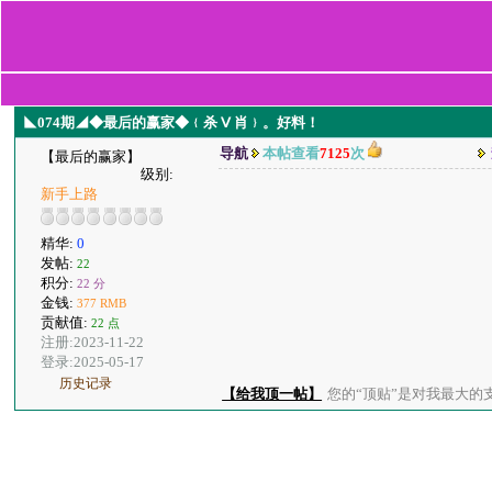
◣074期◢◆最后的赢家◆﹛杀 Ⅴ 肖﹜。好料！
导航
本帖查看
7125
次
【最后的赢家】
级别:
新手上路
精华:
0
发帖:
22
积分:
22 分
金钱:
377 RMB
贡献值:
22 点
注册:2023-11-22
登录:2025-05-17
历史记录
【给我顶一帖】
您的“顶贴”是对我最大的支持