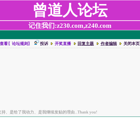
曾道人论坛
记住我们:z230.com,z240.com
查看〖论坛规则〗
投诉
开奖直播
回复主题
作者编辑
关闭本页
、是给了我动力、是我继续发贴的理由...Thank you!