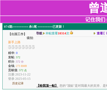
曾
记住我们:z2
074期:========= 杀3尾 =========已更新！
导航
本帖查看
10314
次
查看〖
【出国工作】
级别:
新手上路
精华:
0
发帖:
572
积分:
572 分
金钱:
273 RMB
贡献值:
572 点
注册:2023-11-22
登录:2025-05-15
历史记录
【给我顶一帖】
您的“顶贴”是对我最大的支持、是给了我