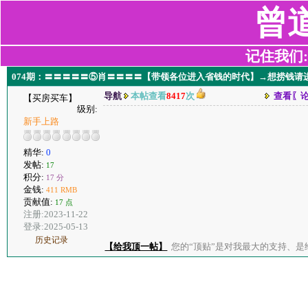
曾
记住我们:z2
074期：〓〓〓〓〓⑤肖〓〓〓〓【带领各位进入省钱的时代】→想捞钱请
导航
本帖查看
8417
次
查看〖
【买房买车】
级别:
新手上路
精华:
0
发帖:
17
积分:
17 分
金钱:
411 RMB
贡献值:
17 点
注册:2023-11-22
登录:2025-05-13
历史记录
【给我顶一帖】
您的“顶贴”是对我最大的支持、是给了我