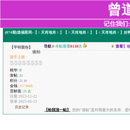
曾
记住我们:z2
(074期)造福彩民-【﹛天肖地肖﹜】【﹛天肖地肖﹜】【﹛天肖地肖﹜】
导航
本帖查看
8130
次
查看〖
【平特股份】
级别:
新手上路
精华:
0
发帖:
21
积分:
21 分
金钱:
317 RMB
贡献值:
21 点
注册:2023-11-22
登录:2025-05-15
历史记录
【给我顶一帖】
您的“顶贴”是对我最大的支持、是给了我