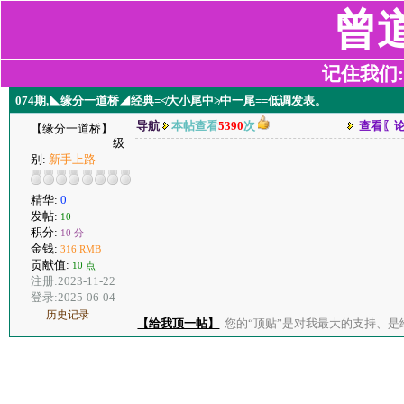
曾
记住我们:z2
074期,◣缘分一道桥◢经典=≮大小尾中≯中一尾==低调发表。
导航
本帖查看
5390
次
查看〖
【缘分一道桥】
级
别:
新手上路
精华:
0
发帖:
10
积分:
10 分
金钱:
316 RMB
贡献值:
10 点
注册:2023-11-22
登录:2025-06-04
历史记录
【给我顶一帖】
您的“顶贴”是对我最大的支持、是给了我