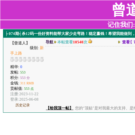
曾
记住我们:z2
╞ 074期╡杀12码一份好资料能帮大家少走弯路！稳定赢钱！希望我能做到
导航
本帖查看
10540
次
查看〖
【曾道人】
级别:
新
手上路
精华:
0
发帖:
553
积分:
553 分
金钱:
311 RMB
贡献值:
553 点
注册:2023-11-22
登录:2025-06-08
历史记录
【给我顶一帖】
您的“顶贴”是对我最大的支持、是给了我