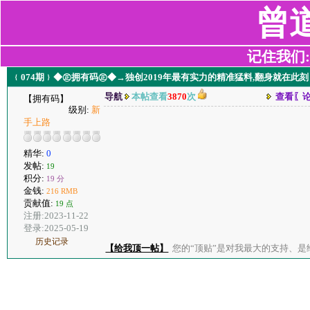
曾
记住我们:z2
﹛074期﹜◆㊣拥有码㊣◆→独创2019年最有实力的精准猛料,翻身就在此刻
导航
本帖查看
3870
次
查看〖
【拥有码】
级别:
新
手上路
精华:
0
发帖:
19
积分:
19 分
金钱:
216 RMB
贡献值:
19 点
注册:2023-11-22
登录:2025-05-19
历史记录
【给我顶一帖】
您的“顶贴”是对我最大的支持、是给了我