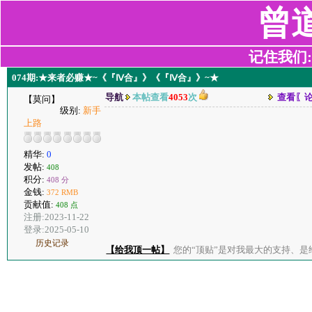
曾
记住我们:z2
074期:★来者必赚★~《『Ⅳ合』》《『Ⅳ合』》~★
导航
本帖查看
4053
次
查看〖
【莫问】
级别:
新手
上路
精华:
0
发帖:
408
积分:
408 分
金钱:
372 RMB
贡献值:
408 点
注册:2023-11-22
登录:2025-05-10
历史记录
【给我顶一帖】
您的“顶贴”是对我最大的支持、是给了我