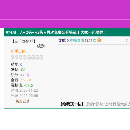
074期：∧■ 2头■∧2头∧再次免费公开验证！大家一起发财！
导航
本帖查看
4257
次
【三千烦恼丝】
级别:
新手上路
精华:
0
发帖:
439
积分:
439 分
金钱:
277 RMB
贡献值:
439 点
注册:2023-11-22
登录:2025-06-06
历史记录
【给我顶一帖】
您的“顶贴”是对我最大的支持