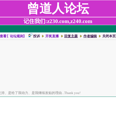
曾道人论坛
记住我们:z230.com,z240.com
查看〖论坛规则〗
投诉
开奖直播
回复主题
作者编辑
关闭本页
、是给了我动力、是我继续发贴的理由...Thank you!