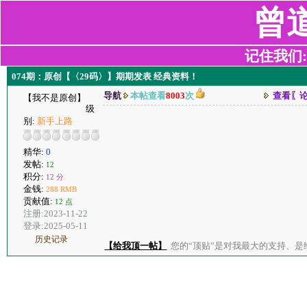
曾
记住我们:z2
074期：原创【〈29码〉】期期发表 经典资料！
导航
本帖查看
8003
次
查看〖
【我不是原创】
级
别:
新手上路
精华:
0
发帖:
12
积分:
12 分
金钱:
288 RMB
贡献值:
12 点
注册:2023-11-22
登录:2025-05-11
历史记录
【给我顶一帖】
您的“顶贴”是对我最大的支持、是给了我