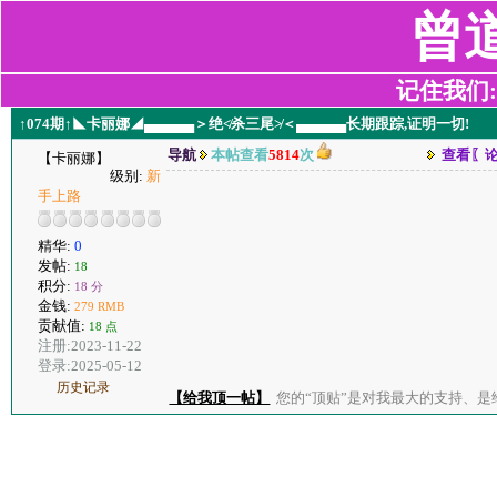
曾
记住我们:z2
↑074期↑◣卡丽娜◢▄▄▄▄▄＞绝≮杀三尾≯＜▄▄▄▄▄长期跟踪,证明一切!
导航
本帖查看
5814
次
查看〖
【卡丽娜】
级别:
新
手上路
精华:
0
发帖:
18
积分:
18 分
金钱:
279 RMB
贡献值:
18 点
注册:2023-11-22
登录:2025-05-12
历史记录
【给我顶一帖】
您的“顶贴”是对我最大的支持、是给了我