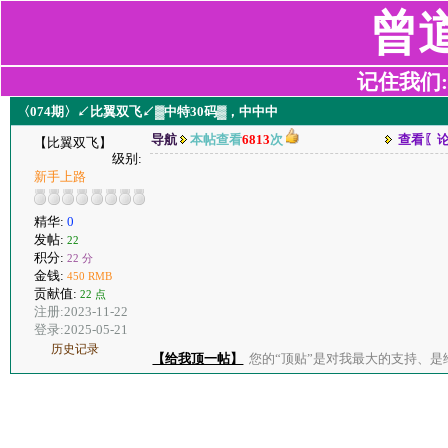
曾
记住我们:z2
〈074期〉↙比翼双飞↙▓中特30码▓，中中中
导航
本帖查看
6813
次
查看〖
【比翼双飞】
级别:
新手上路
精华:
0
发帖:
22
积分:
22 分
金钱:
450 RMB
贡献值:
22 点
注册:2023-11-22
登录:2025-05-21
历史记录
【给我顶一帖】
您的“顶贴”是对我最大的支持、是给了我