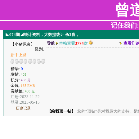
曾
记住我们:z2
◣074期◢统计资料，大数据统计 杀3肖 。
导航
本帖查看
3774
次
查看〖
【小猪佩奇】
级别:
新手上路
精华:
0
发帖:
408
积分:
408 分
金钱:
165 RMB
贡献值:
408 点
注册:2023-11-22
登录:2025-05-15
历史记录
【给我顶一帖】
您的“顶贴”是对我最大的支持、是给了我