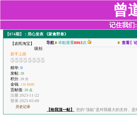
曾
记住我们:z2
【074期】：用心发表 《家禽野兽》
导航
本帖查看
8063
次
查看〖
【农民淘宝】
级别:
新手上路
精华:
0
发帖:
20
积分:
20 分
金钱:
136 RMB
贡献值:
20 点
注册:2023-11-22
登录:2025-05-09
历史记录
【给我顶一帖】
您的“顶贴”是对我最大的支持、是给了我