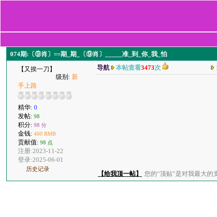
074期:〔⑨肖〕==期_期_〔⑨肖〕_____准_到_你_我_怕
导航
本帖查看
3473
次
【又挨一刀】
级别:
新
手上路
精华:
0
发帖:
98
积分:
98 分
金钱:
400 RMB
贡献值:
98 点
注册:2023-11-22
登录:2025-06-01
历史记录
【给我顶一帖】
您的“顶贴”是对我最大的支持