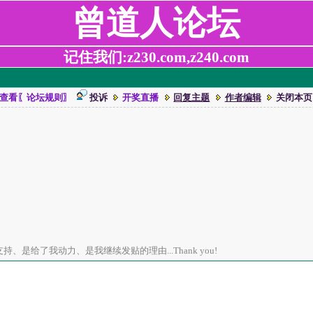
曾道人论坛
记住我们:z230.com,z240.com
查看〖论坛规则〗
投诉
开奖直播
回复主题
作者编辑
关闭本页
、是给了我动力、是我继续发贴的理由...Thank you!