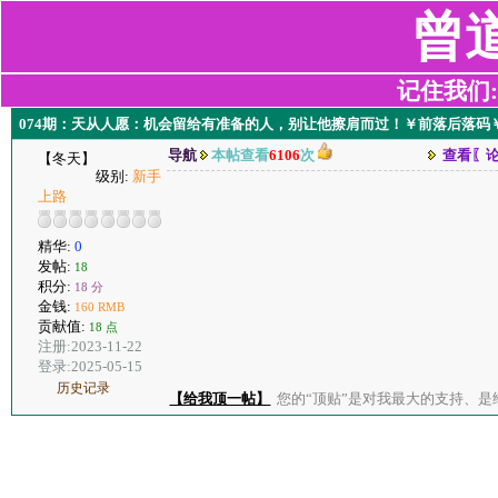
曾
记住我们:z2
074期：天从人愿：机会留给有准备的人，别让他擦肩而过！￥前落后落码
导航
本帖查看
6106
次
查看〖
【冬天】
级别:
新手
上路
精华:
0
发帖:
18
积分:
18 分
金钱:
160 RMB
贡献值:
18 点
注册:2023-11-22
登录:2025-05-15
历史记录
【给我顶一帖】
您的“顶贴”是对我最大的支持、是给了我