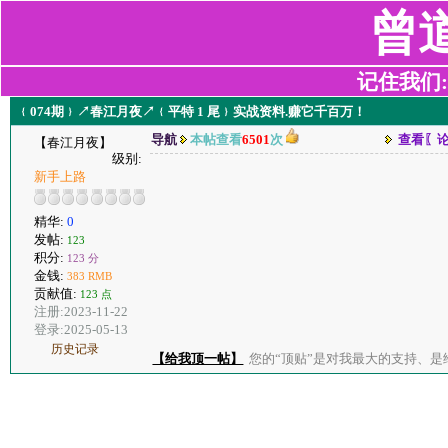
曾
记住我们:z2
﹛074期﹜↗春江月夜↗﹛平特 1 尾﹜实战资料.赚它千百万！
导航
本帖查看
6501
次
查看〖
【春江月夜】
级别:
新手上路
精华:
0
发帖:
123
积分:
123 分
金钱:
383 RMB
贡献值:
123 点
注册:2023-11-22
登录:2025-05-13
历史记录
【给我顶一帖】
您的“顶贴”是对我最大的支持、是给了我