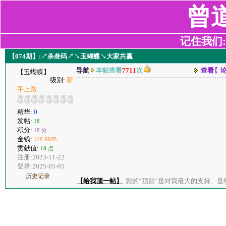
曾
记住我们:z2
【074期】:↗杀叁码↗↘玉蝴蝶↘大家共赢
导航
本帖查看
7711
次
查看〖
【玉蝴蝶】
级别:
新
手上路
精华:
0
发帖:
18
积分:
18 分
金钱:
128 RMB
贡献值:
18 点
注册:2023-11-22
登录:2025-05-05
历史记录
【给我顶一帖】
您的“顶贴”是对我最大的支持、是给了我