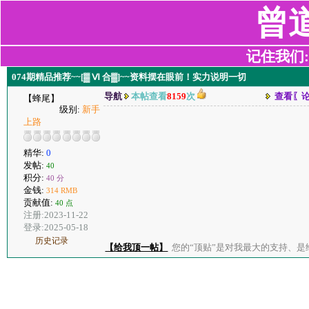
曾
记住我们:z2
074期精品推荐~~[▓ Ⅵ 合▓]~~资料摆在眼前！实力说明一切
导航
本帖查看
8159
次
查看〖
【蜂尾】
级别:
新手
上路
精华:
0
发帖:
40
积分:
40 分
金钱:
314 RMB
贡献值:
40 点
注册:2023-11-22
登录:2025-05-18
历史记录
【给我顶一帖】
您的“顶贴”是对我最大的支持、是给了我