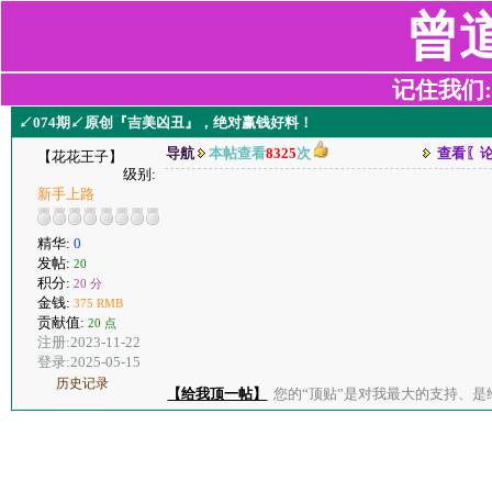
曾
记住我们:z2
↙074期↙原创『吉美凶丑』，绝对赢钱好料！
导航
本帖查看
8325
次
查看〖
【花花王子】
级别:
新手上路
精华:
0
发帖:
20
积分:
20 分
金钱:
375 RMB
贡献值:
20 点
注册:2023-11-22
登录:2025-05-15
历史记录
【给我顶一帖】
您的“顶贴”是对我最大的支持、是给了我