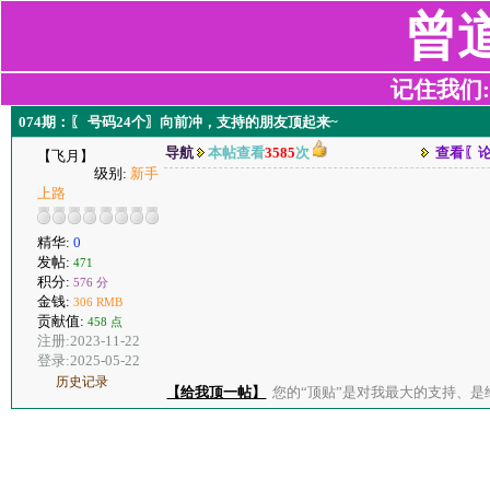
曾
记住我们:z2
074期：〖 号码24个〗向前冲，支持的朋友顶起来~
导航
本帖查看
3585
次
查看〖
【飞月】
级别:
新手
上路
精华:
0
发帖:
471
积分:
576 分
金钱:
306 RMB
贡献值:
458 点
注册:2023-11-22
登录:2025-05-22
历史记录
【给我顶一帖】
您的“顶贴”是对我最大的支持、是给了我