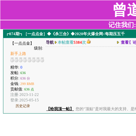
曾
记住我们:z2
┏074期┓［一点点金］◆《杀三合》◆2020年火爆全网√每期压五千
导航
本帖查看
5384
次
查看〖
【一点点金】
级别:
新手上路
精华:
0
发帖:
636
积分:
636 分
金钱:
299 RMB
贡献值:
636 点
注册:2023-11-22
登录:2025-05-15
历史记录
【给我顶一帖】
您的“顶贴”是对我最大的支持、是给了我