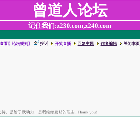
曾道人论坛
记住我们:z230.com,z240.com
查看〖论坛规则〗
投诉
开奖直播
回复主题
作者编辑
关闭本页
、是给了我动力、是我继续发贴的理由...Thank you!