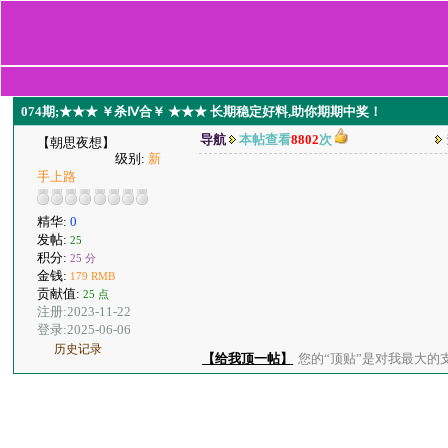
074期;★★★ ￥杀Ⅳ合￥ ★★★ 长期稳定好料,助你期期中奖！
导航
本帖查看
8802
次
【朝思夜想】
级别:
新
手上路
精华:
0
发帖:
25
积分:
25 分
金钱:
179 RMB
贡献值:
25 点
注册:2023-11-22
登录:2025-06-06
历史记录
【给我顶一帖】
您的“顶贴”是对我最大的支持