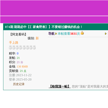
074期 期期必中【〖家禽野兽〗】不要错过赚钱的机会！
导航
本帖查看
3831
次
【阿龙看码】
级别:
新
手上路
精华:
0
发帖:
21
积分:
21 分
金钱:
130 RMB
贡献值:
21 点
注册:2023-11-22
登录:2025-05-20
历史记录
【给我顶一帖】
您的“顶贴”是对我最大的支持