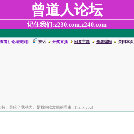
曾道人论坛
记住我们:z230.com,z240.com
查看〖论坛规则〗
投诉
开奖直播
回复主题
作者编辑
关闭本页
、是给了我动力、是我继续发贴的理由...Thank you!