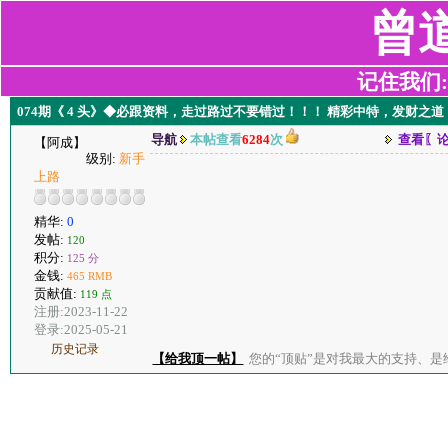
曾
记住我们:z2
074期《 4 头》◆必跟资料，走过路过不要错过！！！ 精彩中特，发财之道
导航
本帖查看
6284
次
查看〖
【阿成】
级别:
新手
上路
精华:
0
发帖:
120
积分:
125 分
金钱:
465 RMB
贡献值:
119 点
注册:2023-11-22
登录:2025-05-21
历史记录
【给我顶一帖】
您的“顶贴”是对我最大的支持、是给了我