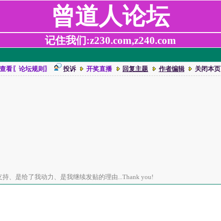
曾道人论坛
记住我们:z230.com,z240.com
查看〖论坛规则〗
投诉
开奖直播
回复主题
作者编辑
关闭本页
、是给了我动力、是我继续发贴的理由...Thank you!