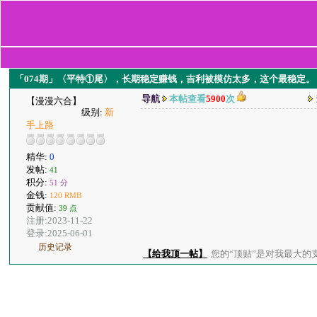
「074期」〈平特①尾〉，长期稳定赚钱，吉利被模仿太多，这个最稳定。
导航
本帖查看
5900
次
【漫漫六合】
级别:
新
手上路
精华:
0
发帖:
41
积分:
51 分
金钱:
120 RMB
贡献值:
39 点
注册:2023-11-22
登录:2025-06-01
历史记录
【给我顶一帖】
您的“顶贴”是对我最大的支持