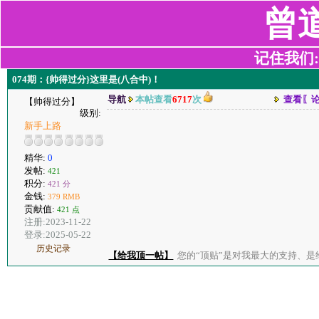
曾
记住我们:z2
074期：{帅得过分}这里是(八合中)！
导航
本帖查看
6717
次
查看〖
【帅得过分】
级别:
新手上路
精华:
0
发帖:
421
积分:
421 分
金钱:
379 RMB
贡献值:
421 点
注册:2023-11-22
登录:2025-05-22
历史记录
【给我顶一帖】
您的“顶贴”是对我最大的支持、是给了我