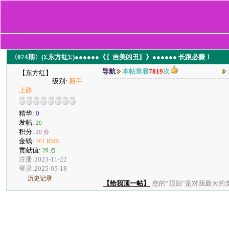
〈074期〉(Σ东方红Σ)●●●●●●《〖吉美凶丑〗》●●●●●● 长跟必赚！
导航
本帖查看
7819
次
【东方红】
级别:
新手
上路
精华:
0
发帖:
20
积分:
20 分
金钱:
161 RMB
贡献值:
20 点
注册:2023-11-22
登录:2025-05-18
历史记录
【给我顶一帖】
您的“顶贴”是对我最大的支持