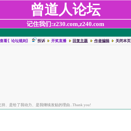
曾道人论坛
记住我们:z230.com,z240.com
查看〖论坛规则〗
投诉
开奖直播
回复主题
作者编辑
关闭本页
、是给了我动力、是我继续发贴的理由...Thank you!