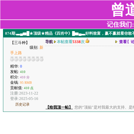
曾
记住我们:z2
074期.▃▄▆█★顶级★精品《四肖中》█▆▄▃好料致富，赢不赢就看你敢
导航
本帖查看
5338
次
查看〖
【三斗种】
级别:
新
手上路
精华:
0
发帖:
410
积分:
410 分
金钱:
95 RMB
贡献值:
410 点
注册:2023-11-22
登录:2025-05-16
历史记录
【给我顶一帖】
您的“顶贴”是对我最大的支持、是给了我