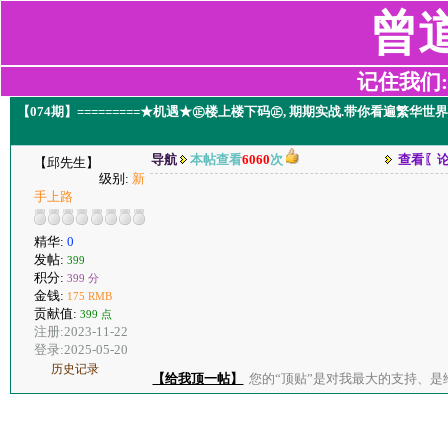
曾
记住我们:z2
【074期】=========★机遇★㊣楼上楼下码㊣, 期期实战.带你看遍繁华
导航
本帖查看
6060
次
查看〖
【邱先生】
级别:
新
手上路
精华:
0
发帖:
399
积分:
399 分
金钱:
175 RMB
贡献值:
399 点
注册:2023-11-22
登录:2025-05-20
历史记录
【给我顶一帖】
您的“顶贴”是对我最大的支持、是给了我