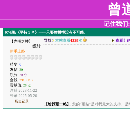
曾
记住我们:z2
074期:《平特 1 肖》━━只要敢拼搏没有不可能。
导航
本帖查看
4259
次
查看〖
【光明之神】
级别:
新手上路
精华:
0
发帖:
20
积分:
20 分
金钱:
291 RMB
贡献值:
20 点
注册:2023-11-22
登录:2025-05-20
历史记录
【给我顶一帖】
您的“顶贴”是对我最大的支持、是给了我