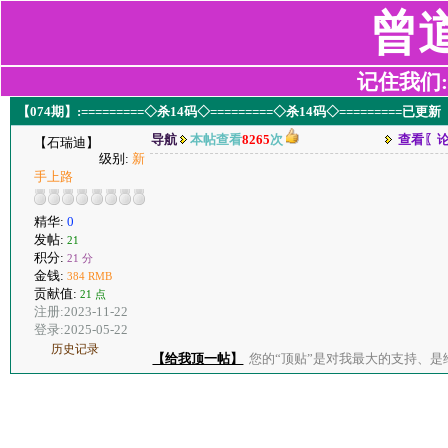
曾
记住我们:z2
【074期】:=========◇杀14码◇=========◇杀14码◇=========已更新
导航
本帖查看
8265
次
查看〖
【石瑞迪】
级别:
新
手上路
精华:
0
发帖:
21
积分:
21 分
金钱:
384 RMB
贡献值:
21 点
注册:2023-11-22
登录:2025-05-22
历史记录
【给我顶一帖】
您的“顶贴”是对我最大的支持、是给了我