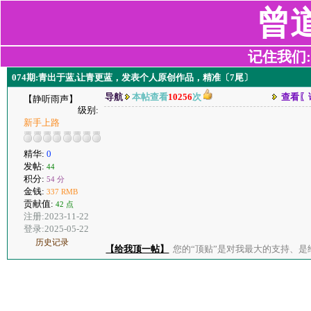
曾
记住我们:z2
074期:青出于蓝,让青更蓝，发表个人原创作品，精准〔7尾〕
导航
本帖查看
10256
次
查看〖
【静听雨声】
级别:
新手上路
精华:
0
发帖:
44
积分:
54 分
金钱:
337 RMB
贡献值:
42 点
注册:2023-11-22
登录:2025-05-22
历史记录
【给我顶一帖】
您的“顶贴”是对我最大的支持、是给了我