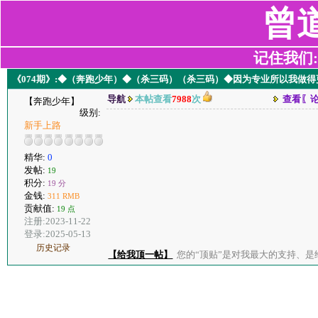
曾
记住我们:z2
《074期》:◆（奔跑少年）◆（杀三码）（杀三码）◆因为专业所以我做
导航
本帖查看
7988
次
查看〖
【奔跑少年】
级别:
新手上路
精华:
0
发帖:
19
积分:
19 分
金钱:
311 RMB
贡献值:
19 点
注册:2023-11-22
登录:2025-05-13
历史记录
【给我顶一帖】
您的“顶贴”是对我最大的支持、是给了我